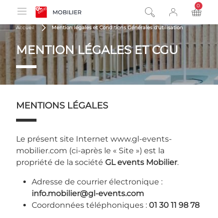
0
product
Accueil
Mention légales et Conditions Générales d'utilisation
MENTION LÉGALES ET CGU
MENTIONS LÉGALES
Le présent site Internet www.gl-events-
mobilier.com (ci-après le « Site ») est la
propriété de la société
GL events Mobilier
.
Adresse de courrier électronique :
info.mobilier@gl-events.com
Coordonnées téléphoniques :
01 30 11 98 78