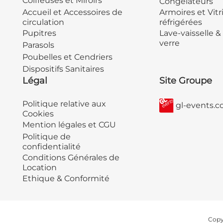
Coiffeuses et Miroirs
Congélateurs
Accueil et Accessoires de
Armoires et Vitr
circulation
réfrigérées
Pupitres
Lave-vaisselle &
verre
Parasols
Poubelles et Cendriers
Dispositifs Sanitaires
Légal
Site Groupe
Politique relative aux
gl-events.
Cookies
Mention légales et CGU
Politique de
confidentialité
Conditions Générales de
Location
Ethique & Conformité
Copyr