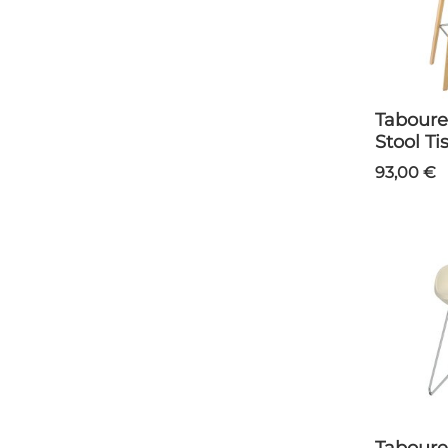
Tabouret About a
Stool Ti
93,00 €