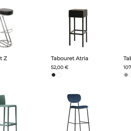
t Z
Tabouret Atria
T
52,00 €
10