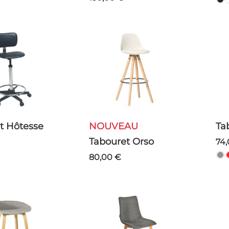
et Hôtesse
NOUVEAU
T
Tabouret Orso
74
80,00 €