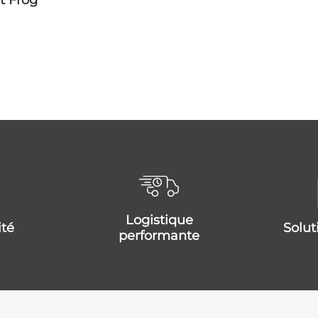
t Frog
logistique
ité
solu
performante