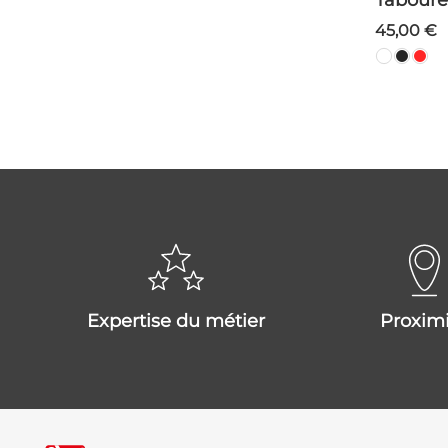
Taboure
45,00 €
expertise du métier
proxim