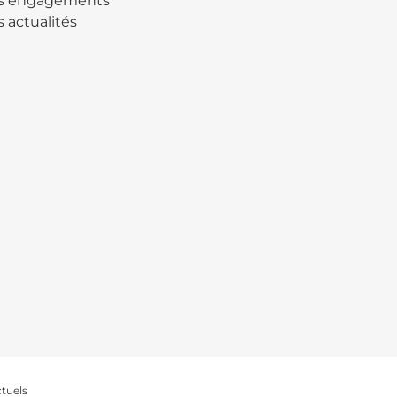
s engagements
 actualités
ctuels