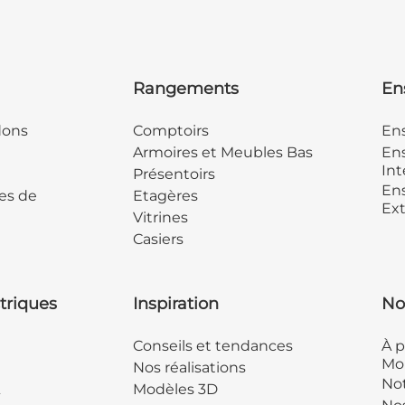
Rangements
En
dons
Comptoirs
En
Armoires et Meubles Bas
Ens
Int
Présentoirs
Ens
es de
Etagères
Ext
Vitrines
Casiers
triques
Inspiration
No
Conseils et tendances
À p
Mob
Nos réalisations
Not
&
Modèles 3D