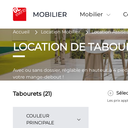
Mobilier
Accueil
Location Mobilier
Location Assise
LOCATION DE TABOU
Avec ou sans dossier, réglable en hauteur, à 4 pi
votre mange-debout !
Tabourets (21)
Séle
Les prix ap
COULEUR
PRINCIPALE