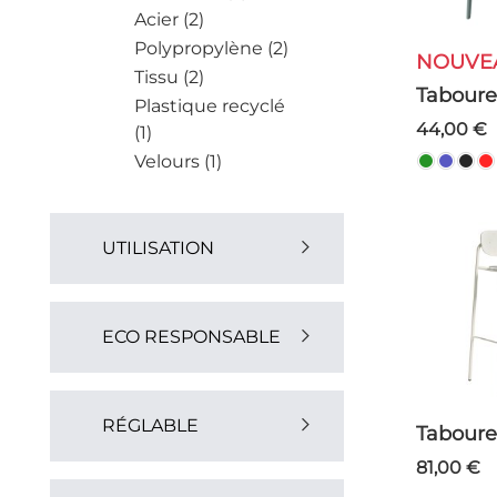
Acier (2)
Polypropylène (2)
NOUVE
Tissu (2)
Taboure
Plastique recyclé
44,00 €
(1)
Velours (1)
UTILISATION
Extérieur (3)
Intérieur (1)
ECO RESPONSABLE
Oui (3)
RÉGLABLE
Taboure
81,00 €
Oui (3)