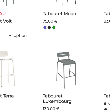
AU
Tabouret Moon
T
t Volt
75,00 €
83
+1 option
t Terra
Tabouret
T
Luxembourg
81
130,00 €