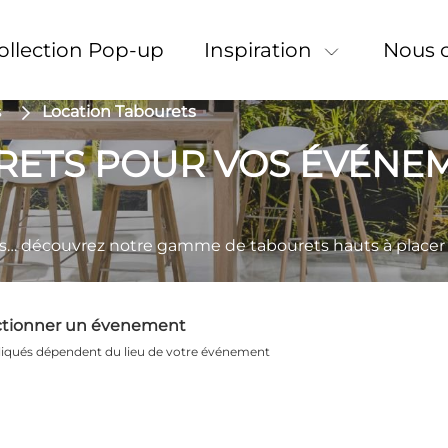
Collection Pop-up
Inspiration
Nous 
s
Location Tabourets
RETS POUR VOS ÉVÉNE
eds… découvrez notre gamme de tabourets hauts à placer 
ctionner un évenement
pliqués dépendent du lieu de votre événement