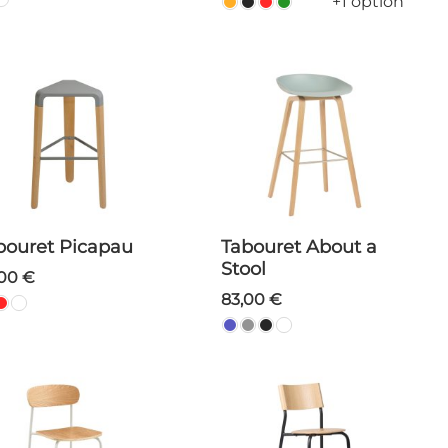
+1 option
abouret Picapau
Tabouret About a
Stool
,00 €
83,00 €