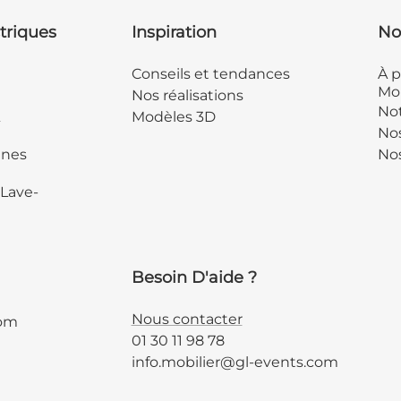
triques
Inspiration
No
Conseils et tendances
À p
Mob
Nos réalisations
Not
&
Modèles 3D
No
ines
Nos
 Lave-
Besoin D'aide ?
Nous contacter
com
01 30 11 98 78
info.mobilier@gl-events.com