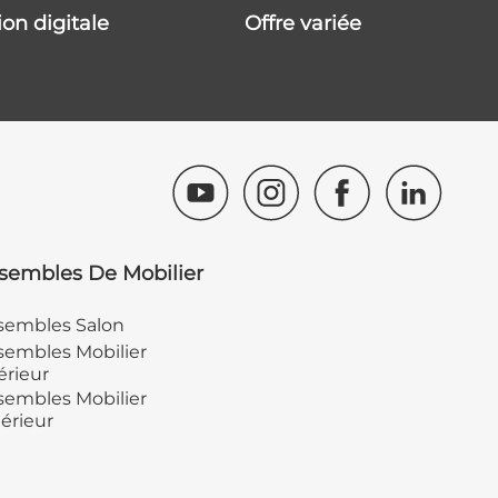
tion digitale
offre variée
sembles De Mobilier
sembles Salon
embles Mobilier
érieur
embles Mobilier
érieur