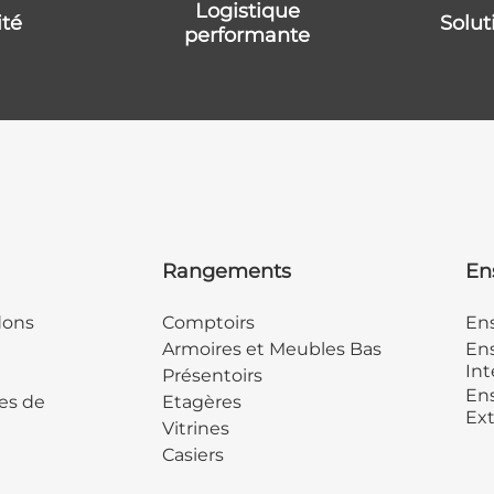
logistique
ité
solu
performante
Rangements
En
dons
Comptoirs
En
Armoires et Meubles Bas
Ens
Int
Présentoirs
Ens
es de
Etagères
Ext
Vitrines
Casiers