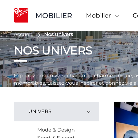
Mobilier
Accueil
Nos univers
NOS UNIVERS
Explorez nos univers, chacun au charme unique, 
mémorables. Laissez-vous inspirer et donnez vie à
UNIVERS
Mode & Design
Sport & E-sport