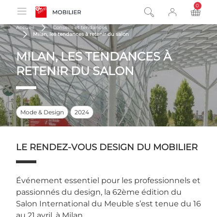
0
product
Accueil
Conseils et tendances
Milan, les tendances à retenir du salon
MILAN, LES TENDANCES À
RETENIR DU SALON
Mode & Design
2024
LE RENDEZ-VOUS DESIGN DU MOBILIER
Événement essentiel pour les professionnels et
passionnés du design, la 62ème édition du
Salon International du Meuble s’est tenue du 16
au 21 avril, à Milan.