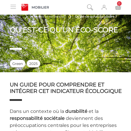
0
product
Accueil
Conseils et tendances
Qu'est-ce qu'un Éco-Score ?
QU'EST-CE QU'UN ÉCO-SCORE
?
Green
2025
UN GUIDE POUR COMPRENDRE ET
INTÉGRER CET INDICATEUR ÉCOLOGIQUE
Dans un contexte où la
durabilité
et la
responsabilité sociétale
deviennent des
préoccupations centrales pour les entreprises