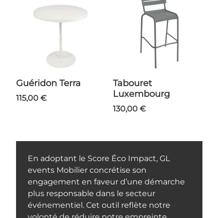
Guéridon Terra
Tabouret
Luxembourg
115,00 €
130,00 €
En adoptant le Score Éco Impact, GL
events Mobilier concrétise son
engagement en faveur d’une démarche
plus responsable dans le secteur
événementiel. Cet outil reflète notre
volonté de réduire notre empreinte