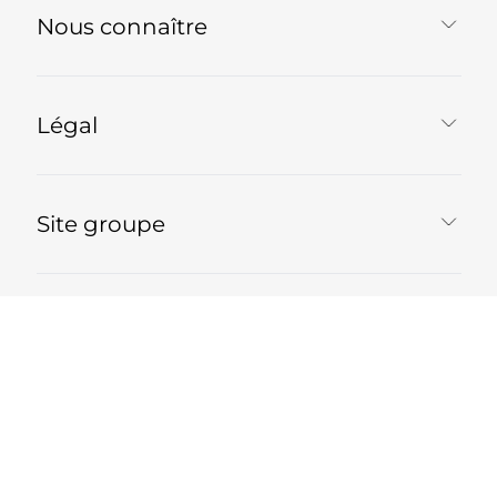
Nous connaître
Légal
Site groupe
Besoin d'aide ?
Copyright 2026 GL EVENTS. All Rights Reserved | Les visuels ne
sont pas contractuels