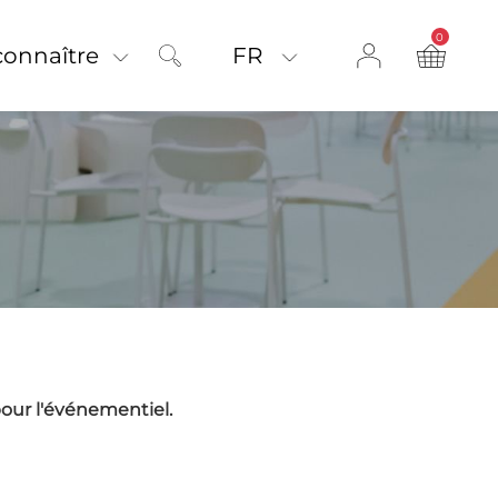
0
product on
connaître
FR
 pour l'événementiel.