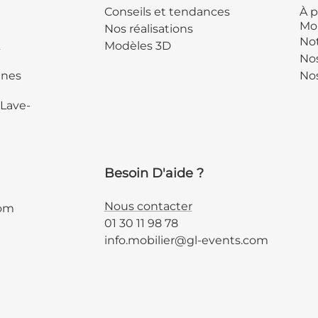
Conseils et tendances
À p
Mob
Nos réalisations
Not
&
Modèles 3D
No
ines
Nos
 Lave-
Besoin D'aide ?
Nous contacter
com
01 30 11 98 78
info.mobilier@gl-events.com