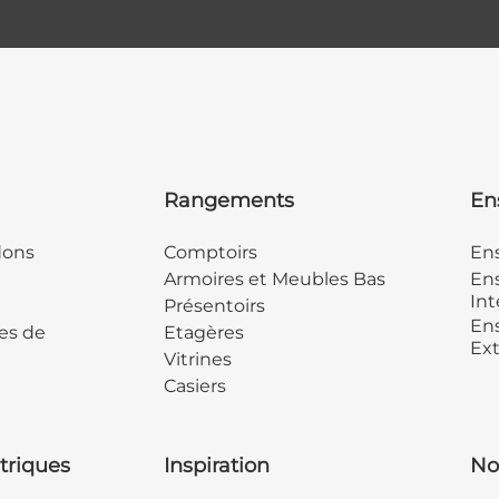
Rangements
En
dons
Comptoirs
En
Armoires et Meubles Bas
Ens
Int
Présentoirs
Ens
es de
Etagères
Ext
Vitrines
Casiers
triques
Inspiration
No