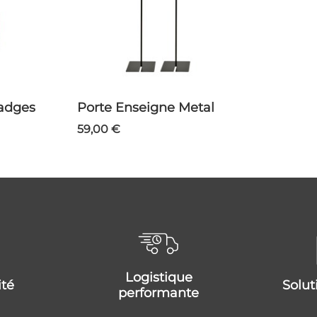
Badges
Porte Enseigne Metal
59,00 €
logistique
ité
solu
performante