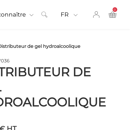
0
product on
connaître
FR
istributeur de gel hydroalcoolique
W036
TRIBUTEUR DE
L
DROALCOOLIQUE
 €
HT