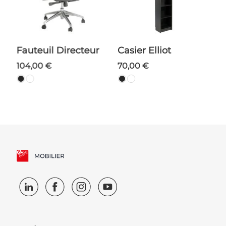
Fauteuil Directeur
Casier Elliot
104,00 €
70,00 €
2