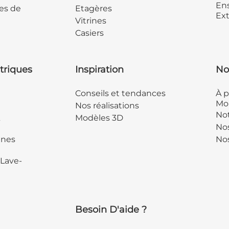
Ens
es de
Etagères
Ext
Vitrines
Casiers
triques
Inspiration
No
Conseils et tendances
À p
Mob
Nos réalisations
Not
&
Modèles 3D
No
ines
Nos
 Lave-
Besoin D'aide ?