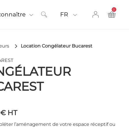
0
product on
connaître
FR
eurs
Location Congélateur Bucarest
CAREST
NGÉLATEUR
CAREST
 €
HT
léter l’aménagement de votre espace réceptif ou