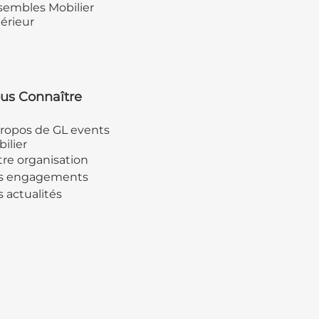
embles Mobilier
érieur
us Connaître
ropos de GL events
ilier
re organisation
s engagements
 actualités