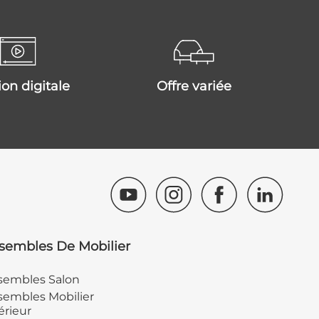
tion digitale
offre variée
sembles De Mobilier
sembles Salon
embles Mobilier
érieur