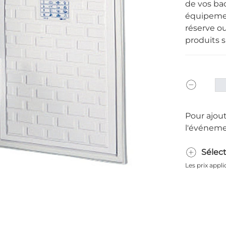
de vos ba
équipemen
réserve ou
produits s
Pour ajout
l'événeme
Sélec
Les prix appl