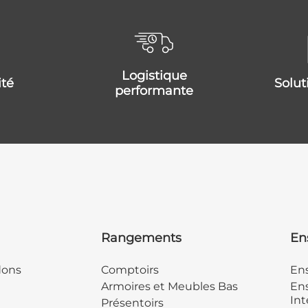
logistique
ité
solu
performante
Rangements
En
dons
Comptoirs
En
Armoires et Meubles Bas
Ens
Int
Présentoirs