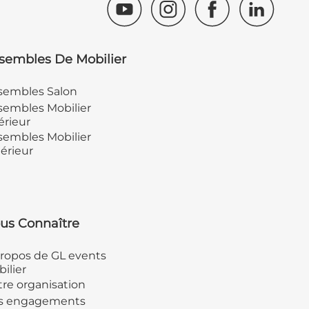
sembles De Mobilier
sembles Salon
embles Mobilier
érieur
embles Mobilier
érieur
us Connaître
ropos de GL events
ilier
re organisation
s engagements