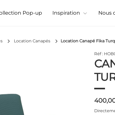
Collection Pop-up
Inspiration
Nous 
es
Location Canapés
Location Canapé Fika Turq
Réf : HOB
CAN
TU
400,0
Modèle 3D
Directeme