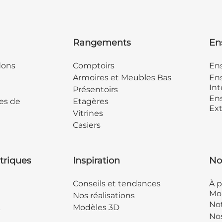
Rangements
En
dons
Comptoirs
En
Armoires et Meubles Bas
Ens
Int
Présentoirs
Ens
es de
Etagères
Ext
Vitrines
Casiers
triques
Inspiration
No
Conseils et tendances
À p
Mob
Nos réalisations
Not
&
Modèles 3D
No