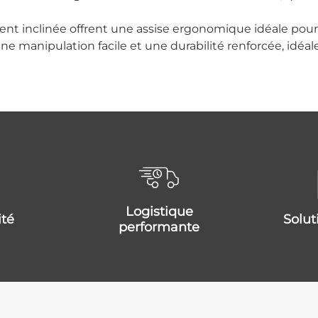
ent inclinée offrent une assise ergonomique idéale pou
 manipulation facile et une durabilité renforcée, idéale
logistique
ité
solu
performante