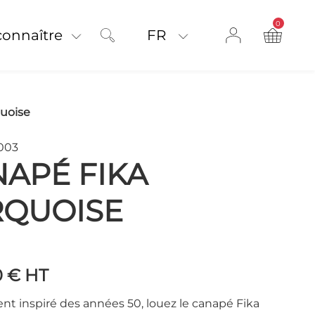
0
product on
connaître
FR
uoise
003
APÉ FIKA
RQUOISE
0 €
HT
nt inspiré des années 50, louez le canapé Fika