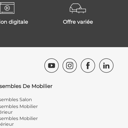
tion digitale
offre variée
sembles De Mobilier
sembles Salon
embles Mobilier
érieur
embles Mobilier
érieur