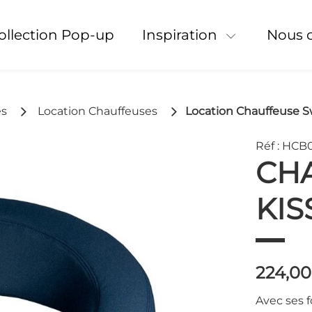
Collection Pop-up
Inspiration
Nous 
es
Location Chauffeuses
Location Chauffeuse S
Réf : HCB
CH
KIS
224,0
Avec ses f