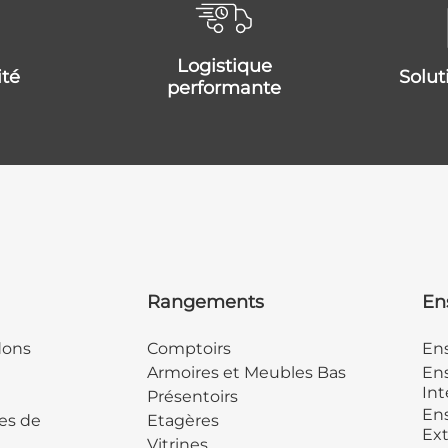
logistique
ité
solu
performante
Rangements
En
dons
Comptoirs
En
Armoires et Meubles Bas
Ens
Int
Présentoirs
Ens
es de
Etagères
Ext
Vitrines