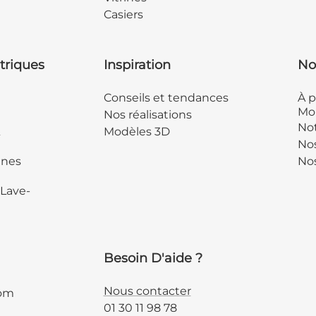
Casiers
triques
Inspiration
No
Conseils et tendances
À p
Mob
Nos réalisations
Not
&
Modèles 3D
No
ines
Nos
 Lave-
Besoin D'aide ?
Nous contacter
com
01 30 11 98 78