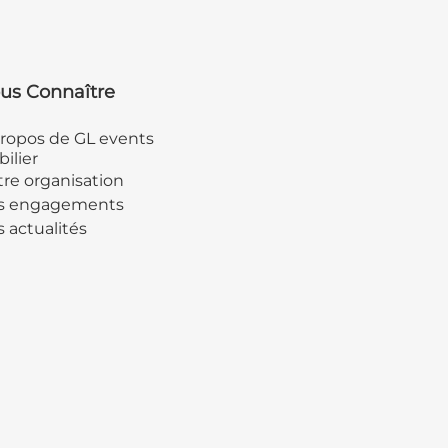
us Connaître
ropos de GL events
ilier
re organisation
s engagements
 actualités