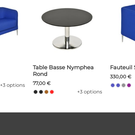
Table Basse Nymphea
Fauteuil
Rond
330,00 €
77,00 €
+3 options
+3 options