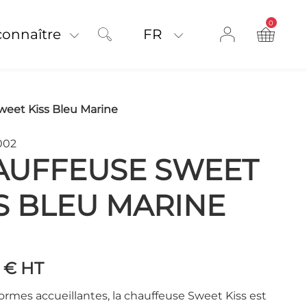
0
product on
connaître
FR
weet Kiss Bleu Marine
002
AUFFEUSE SWEET
S BLEU MARINE
0 €
HT
ormes accueillantes, la chauffeuse Sweet Kiss est