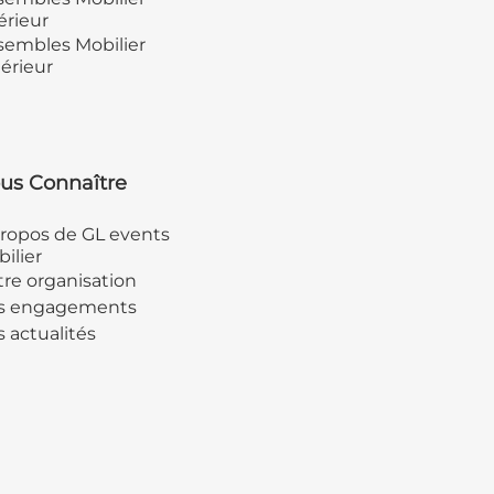
érieur
embles Mobilier
érieur
us Connaître
ropos de GL events
ilier
re organisation
s engagements
 actualités