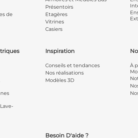
Int
Présentoirs
Ens
es de
Etagères
Ext
Vitrines
Casiers
triques
Inspiration
No
Conseils et tendances
À p
Mob
Nos réalisations
Not
&
Modèles 3D
No
ines
Nos
 Lave-
Besoin D'aide ?