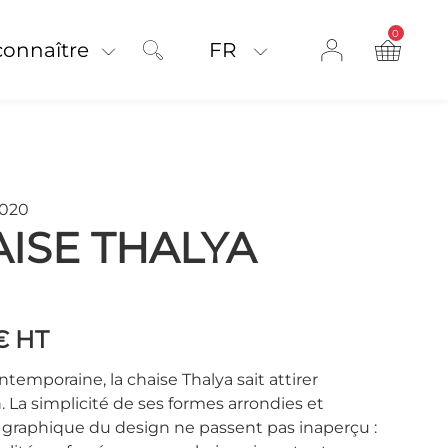
0
product on
connaître
FR
M020
ISE THALYA
 €
HT
ntemporaine, la chaise Thalya sait attirer
n. La simplicité de ses formes arrondies et
é graphique du design ne passent pas inaperçu :