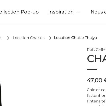
Collection Pop-up
Inspiration
Nous 
es
Location Chaises
Location Chaise Thalya
Réf : CM
CHA
47,00
Chic et co
l’attentio
l’intensit