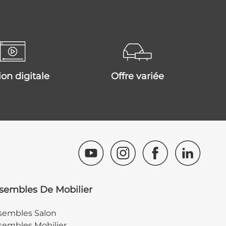
tion digitale
offre variée
sembles De Mobilier
sembles Salon
embles Mobilier