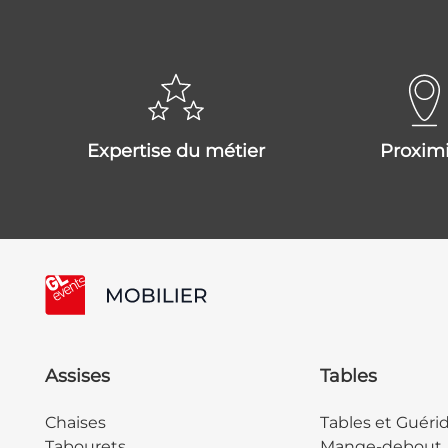
expertise du métier
proxim
Assises
Tables
Chaises
Tables et Guéri
Tabourets
Mange-debout