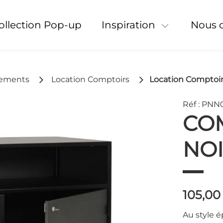
Collection Pop-up
Inspiration
Nous 
gements
Location Comptoirs
Location Comptoir
Réf : PNN
CO
NO
105,00
Au style é