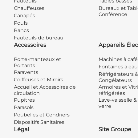
Fauteuils
Tables basses
Chauffeuses
Bureaux et Tabl
Conférence
Canapés
Poufs
Bancs
Fauteuils de bureau
Accessoires
Appareils Élec
Porte-manteaux et
Machines à café
Portants
Fontaines à eau
Paravents
Réfrigérateurs 
Coiffeuses et Miroirs
Congélateurs
Accueil et Accessoires de
Armoires et Vitr
circulation
réfrigérées
Pupitres
Lave-vaisselle &
verre
Parasols
Poubelles et Cendriers
Dispositifs Sanitaires
Légal
Site Groupe