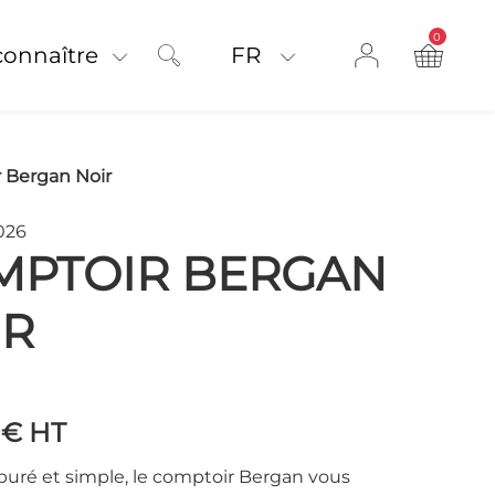
0
product on
connaître
FR
 Bergan Noir
026
MPTOIR BERGAN
IR
 €
HT
puré et simple, le comptoir Bergan vous