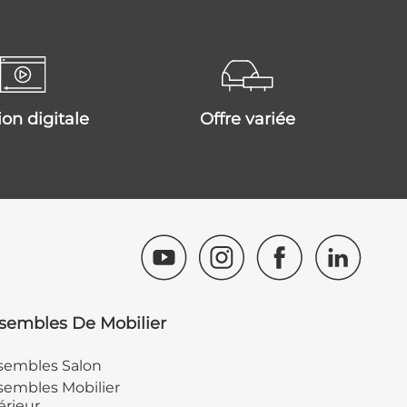
tion digitale
offre variée
sembles De Mobilier
sembles Salon
embles Mobilier
érieur