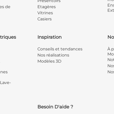
Présentoirs
Ens
es de
Etagères
Ext
Vitrines
Casiers
triques
Inspiration
No
Conseils et tendances
À p
Mob
Nos réalisations
Not
&
Modèles 3D
No
ines
Nos
 Lave-
Besoin D'aide ?