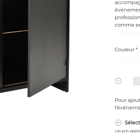
accompagn
événement
profession
comme en 
Couleur
Pour ajout
l'événeme
Sélec
Les prix appl