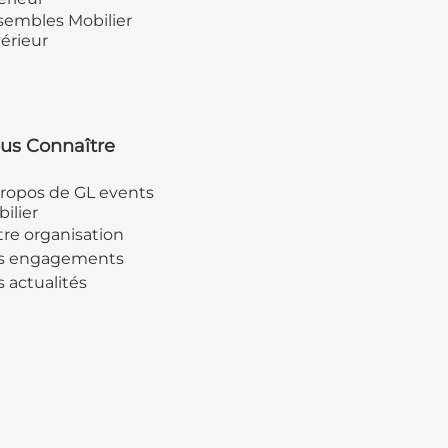
embles Mobilier
érieur
us Connaître
ropos de GL events
ilier
re organisation
s engagements
 actualités