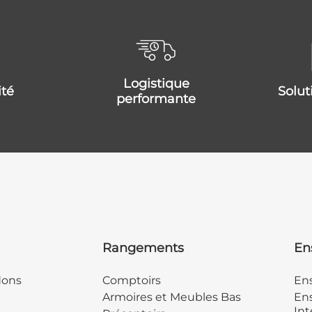
logistique
ité
solu
performante
Rangements
En
dons
Comptoirs
En
Armoires et Meubles Bas
Ens
Int