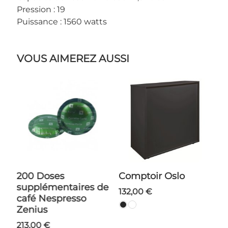
Pression : 19
Puissance : 1560 watts
VOUS AIMEREZ AUSSI
200 Doses
Comptoir Oslo
supplémentaires de
132,00 €
1
café Nespresso
Zenius
213,00 €