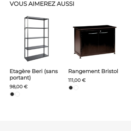
VOUS AIMEREZ AUSSI
Etagère Beri (sans
Rangement Bristol
portant)
111,00 €
1
98,00 €