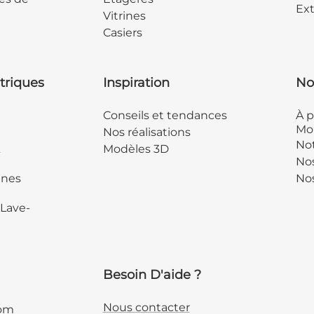
Ext
Vitrines
Casiers
triques
Inspiration
No
Conseils et tendances
À p
Mob
Nos réalisations
Not
&
Modèles 3D
No
ines
Nos
 Lave-
Besoin D'aide ?
Nous contacter
com