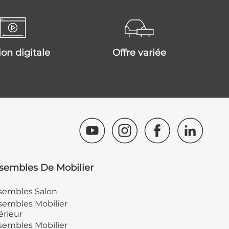
tion digitale
offre variée
sembles De Mobilier
sembles Salon
embles Mobilier
érieur
embles Mobilier