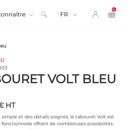
0
product on
connaître
FR
leu
AU
003
OURET VOLT BLEU
 €
HT
simple et des détails soignés, le tabouret Volt est
 fonctionnelle offrant de nombreuses possibilités.