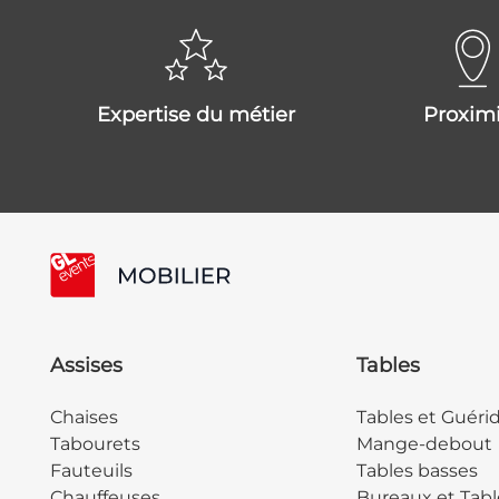
expertise du métier
proxim
Assises
Tables
Chaises
Tables et Guéri
Tabourets
Mange-debout
Fauteuils
Tables basses
Chauffeuses
Bureaux et Tabl