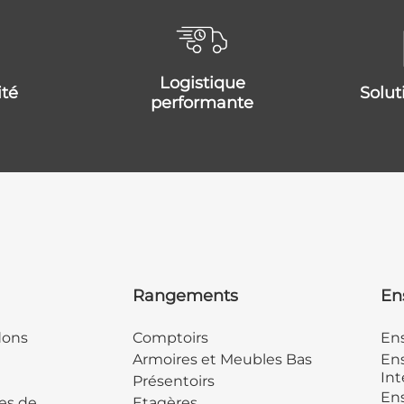
logistique
ité
solu
performante
Rangements
En
dons
Comptoirs
En
Armoires et Meubles Bas
Ens
Int
Présentoirs
Ens
es de
Etagères