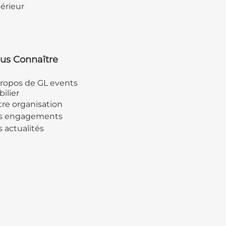
érieur
us Connaître
ropos de GL events
ilier
re organisation
s engagements
 actualités