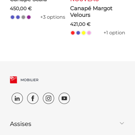
R
Canapé Margot
450,00 €
Velours
ns
+3 options
421,00 €
+1 option
Assises