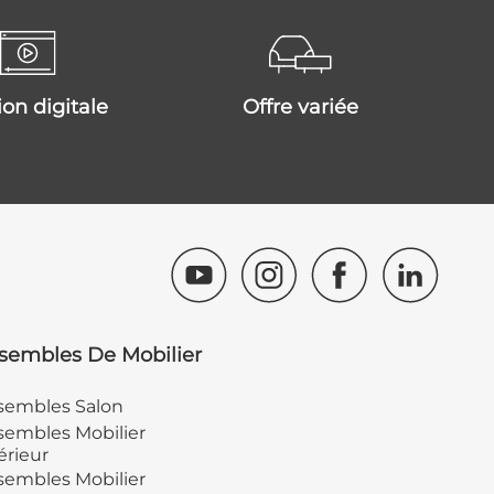
tion digitale
offre variée
sembles De Mobilier
sembles Salon
embles Mobilier
érieur
embles Mobilier